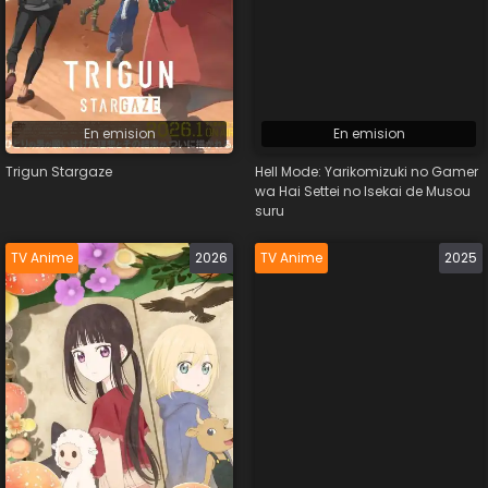
En emision
En emision
Trigun Stargaze
Hell Mode: Yarikomizuki no Gamer
wa Hai Settei no Isekai de Musou
suru
TV Anime
2026
TV Anime
2025