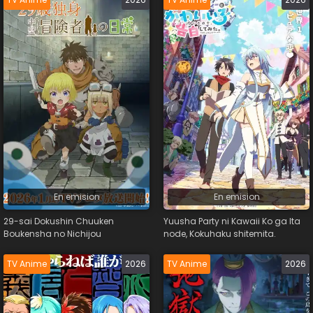
En emision
En emision
29-sai Dokushin Chuuken
Yuusha Party ni Kawaii Ko ga Ita
Boukensha no Nichijou
node, Kokuhaku shitemita.
TV Anime
2026
TV Anime
2026