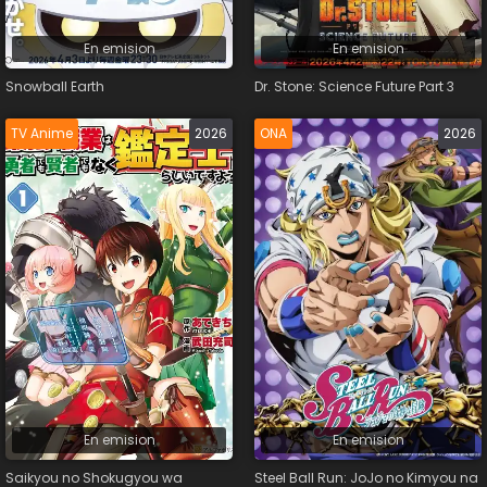
En emision
En emision
Snowball Earth
Dr. Stone: Science Future Part 3
TV Anime
2026
ONA
2026
En emision
En emision
Saikyou no Shokugyou wa
Steel Ball Run: JoJo no Kimyou na