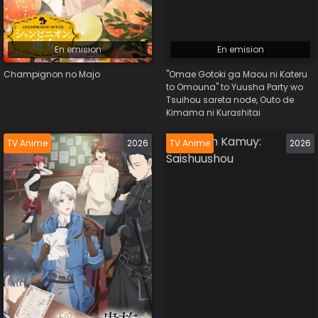
En emision
En emision
Champignon no Majo
"Omae Gotoki ga Maou ni Kateru
to Omouna" to Yuusha Party wo
Tsuihou sareta node, Outo de
Kimama ni Kurashitai
TV Anime
2026
TV Anime
2026