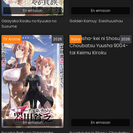
En emision
En emision
Odayaka Kizoku no Kyuuka no
Golden Kamuy: Saishuushou
Susume.
TV Anime
2026
None
2026
En emision
En emision
Yuusha Party wo Oidasareta
Yuusha-kei ni Shosu: Choubatsu