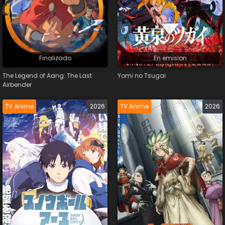
Estreno
Finalizado
En emision
The Legend of Aang: The Last
Yomi no Tsugai
Airbender
Idioma
TV Anime
2026
TV Anime
2026