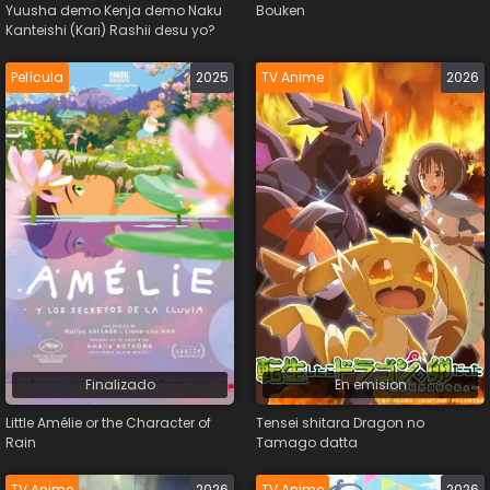
Yuusha demo Kenja demo Naku
Bouken
Kanteishi (Kari) Rashii desu yo?
Película
2025
TV Anime
2026
Finalizado
En emision
Little Amélie or the Character of
Tensei shitara Dragon no
Rain
Tamago datta
TV Anime
2026
TV Anime
2026