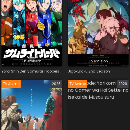
En emision
En emision
Yoroi Shin Den Samurai Troopers
Jigokuraku 2nd Season
TV Anime
2026
TV Anime
2026