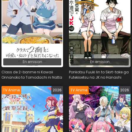
En emision
En emision
Class de 2-banme ni Kawaii
Ponkotsu Fuuki Iin to Skirt-take ga
Onnanoko to Tomodachi ni Natta
Futekisetsu na JK no Hanashi
TV Anime
2026
TV Anime
2026