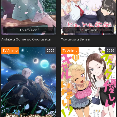
Estreno
En emision
En emision
Aishiteru Game wo Owarasetai
Yowayowa Sensei
Idioma
TV Anime
2026
TV Anime
2026