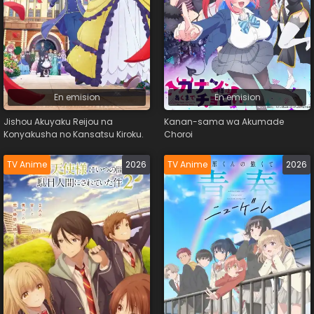
En emision
En emision
Jishou Akuyaku Reijou na
Kanan-sama wa Akumade
Konyakusha no Kansatsu Kiroku.
Choroi
TV Anime
2026
TV Anime
2026