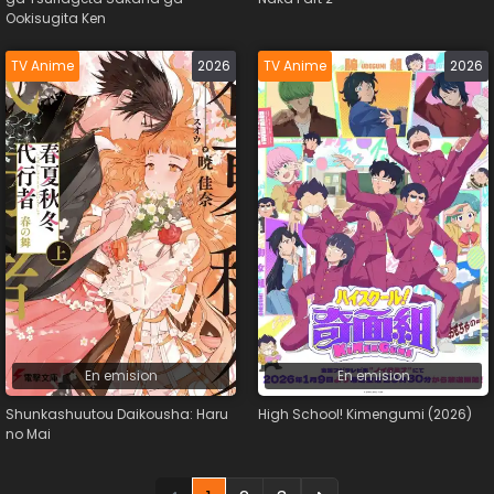
Ookisugita Ken
TV Anime
2026
TV Anime
2026
En emision
En emision
Shunkashuutou Daikousha: Haru
High School! Kimengumi (2026)
no Mai