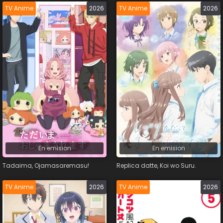
TV Anime
2026
TV Anime
2026
En emision
En emision
Tadaima, Ojamasaremasu!
Replica datte, Koi wo Suru.
TV Anime
2026
TV Anime
2026