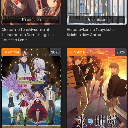
En emision
En emision
Otonari no Tenshi-sama ni
Haibara-kun no Tsuyokute
Itsunomanika Dame Ningen ni
Seishun New Game
Sareteita Ken 2
TV Anime
2026
TV Anime
2026