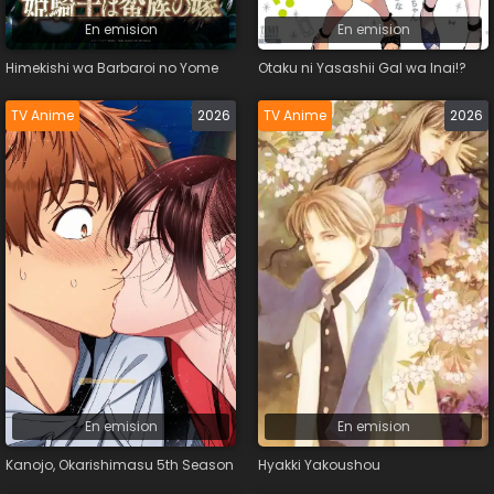
En emision
En emision
Himekishi wa Barbaroi no Yome
Otaku ni Yasashii Gal wa Inai!?
TV Anime
2026
TV Anime
2026
En emision
En emision
Kanojo, Okarishimasu 5th Season
Hyakki Yakoushou