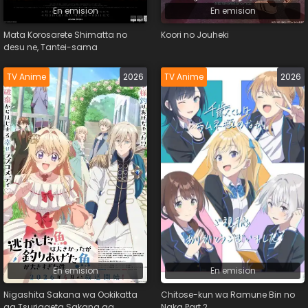
En emision
En emision
Mata Korosarete Shimatta no
Koori no Jouheki
desu ne, Tantei-sama
TV Anime
2026
TV Anime
2026
En emision
En emision
Nigashita Sakana wa Ookikatta
Chitose-kun wa Ramune Bin no
ga Tsuriageta Sakana ga
Naka Part 2