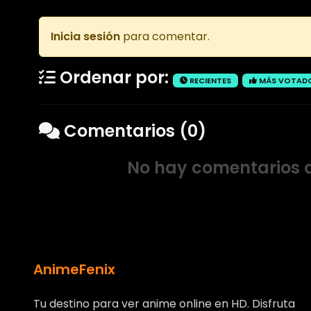
Inicia sesión
para comentar.
Ordenar por:
RECIENTES
MÁS VOTAD
Comentarios (0)
No hay comentarios a
AnimeFenix
Tu destino para ver anime online en HD. Disfruta