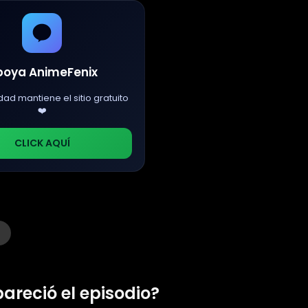
poya AnimeFenix
dad mantiene el sitio gratuito
❤️
CLICK AQUÍ
pareció el episodio?