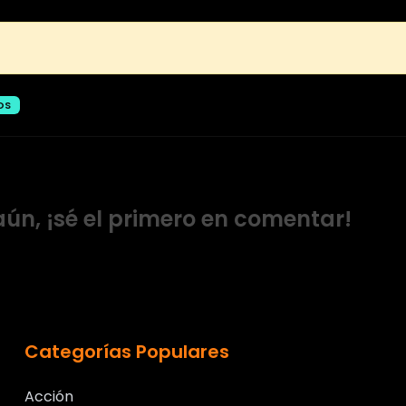
OS
ún, ¡sé el primero en comentar!
Categorías Populares
Acción