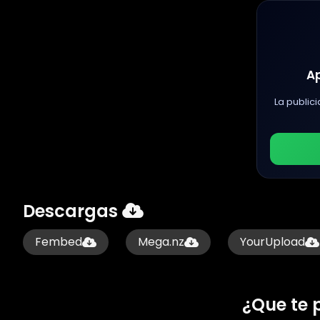
A
La publici
Descargas
Fembed
Mega.nz
YourUpload
¿Que te 