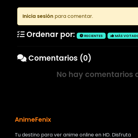
Inicia sesión
para comentar.
Ordenar por:
RECIENTES
MÁS VOTAD
Comentarios (0)
No hay comentarios a
AnimeFenix
Tu destino para ver anime online en HD. Disfruta