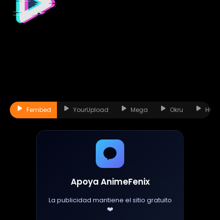
Fembed
YourUpload
Mega
Okru
HQQ
Apoya AnimeFenix
La publicidad mantiene el sitio gratuito
❤️