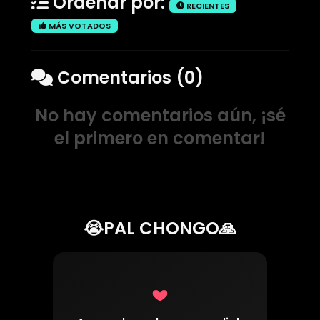
Ordenar por:
RECIENTES
MÁS VOTADOS
Comentarios (0)
No hay comentarios aún, ¡sé
el primero en comentar!
😭PAL CHONGO🙏