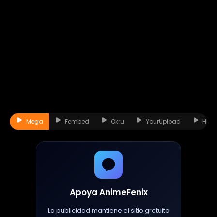
Mega
Fembed
Okru
YourUpload
HQQ
Apoya AnimeFenix
La publicidad mantiene el sitio gratuito