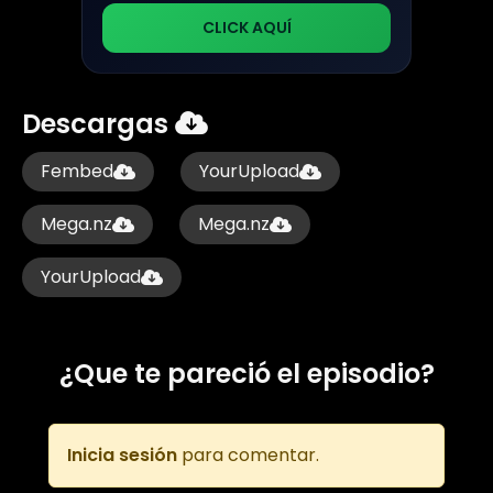
CLICK AQUÍ
Descargas
Fembed
YourUpload
Mega.nz
Mega.nz
YourUpload
¿Que te pareció el episodio?
Inicia sesión
para comentar.