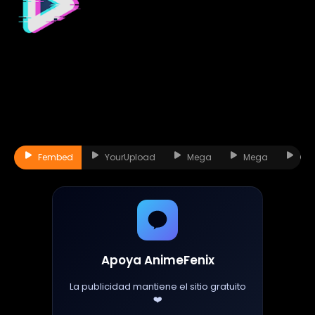
Fembed
YourUpload
Mega
Mega
Okr
Apoya AnimeFenix
La publicidad mantiene el sitio gratuito
❤️