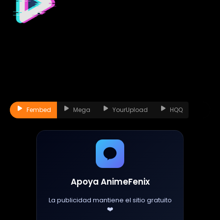
Fembed
Mega
YourUpload
HQQ
Apoya AnimeFenix
La publicidad mantiene el sitio gratuito
❤️