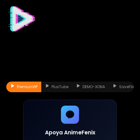
PremiunVIP
PlusTube
DEMO-XONA
SaveFiles
Apoya AnimeFenix