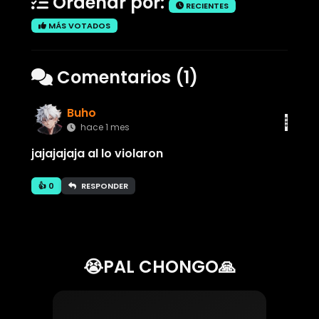
Ordenar por:
RECIENTES
MÁS VOTADOS
Comentarios (1)
Buho
hace 1 mes
jajajajaja al lo violaron
👍 0
RESPONDER
😭PAL CHONGO🙏