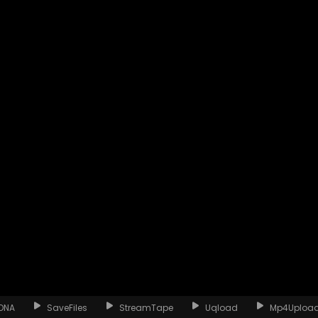
ONA
SaveFiles
StreamTape
Uqload
Mp4Uploa