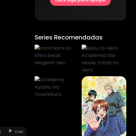
Click aquí para apoyar
Series Recomendadas
d
Voex