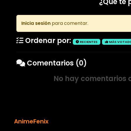
¿Que te 
Inicia sesión
para comentar.
Ordenar por:
RECIENTES
MÁS VOTAD
Comentarios (0)
No hay comentarios a
AnimeFenix