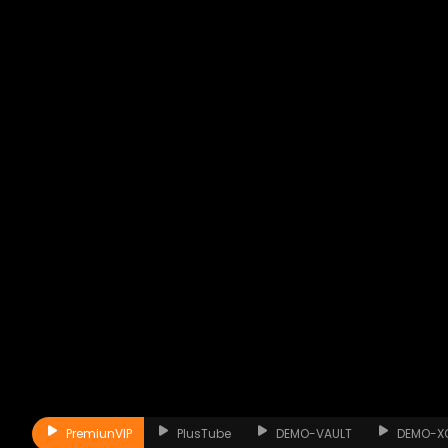
PremiunVIP
PlusTube
DEMO-VAULT
DEMO-X