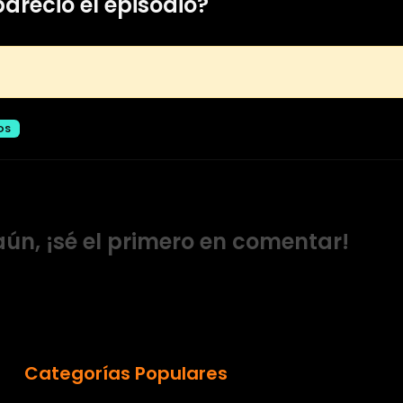
pareció el episodio?
OS
ún, ¡sé el primero en comentar!
Categorías Populares