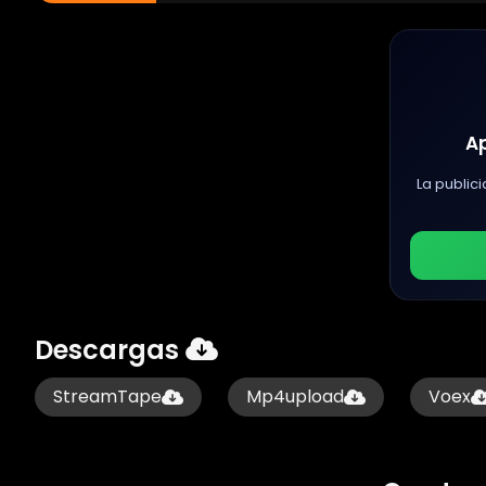
A
La publici
Descargas
StreamTape
Mp4upload
Voex