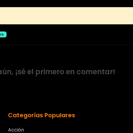
OS
ún, ¡sé el primero en comentar!
Categorías Populares
Acción