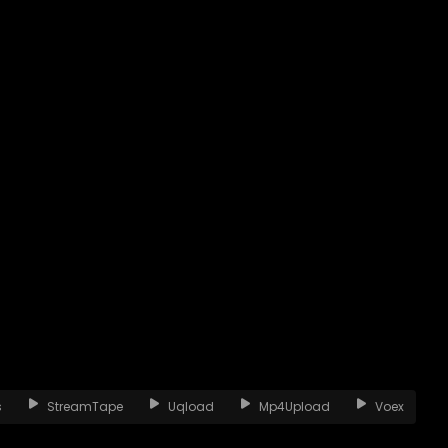
s
StreamTape
Uqload
Mp4Upload
Voex