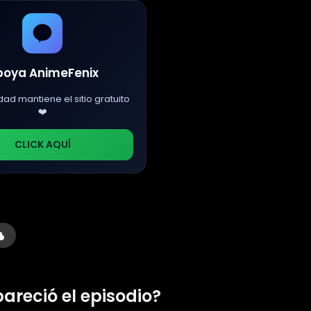
poya AnimeFenix
dad mantiene el sitio gratuito
❤️
CLICK AQUÍ
pareció el episodio?