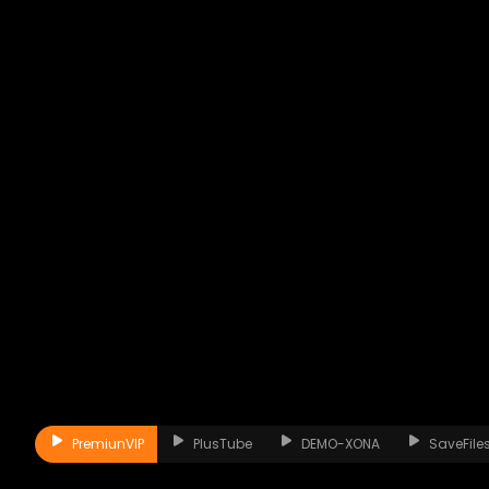
PremiunVIP
PlusTube
DEMO-XONA
SaveFile