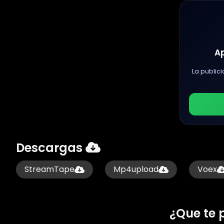
A
La publici
Descargas
StreamTape
Mp4upload
Voex
¿Que te 