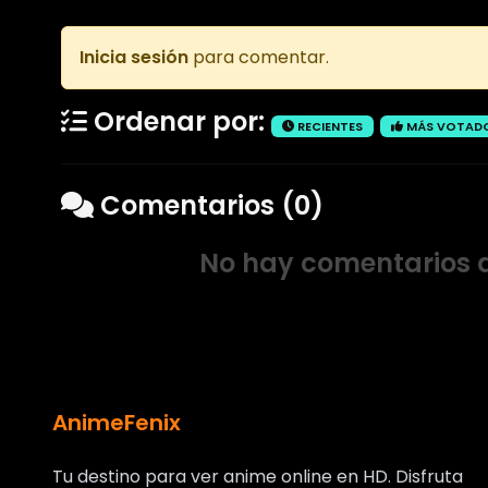
Inicia sesión
para comentar.
Ordenar por:
RECIENTES
MÁS VOTAD
Comentarios (0)
No hay comentarios a
AnimeFenix
Tu destino para ver anime online en HD. Disfruta