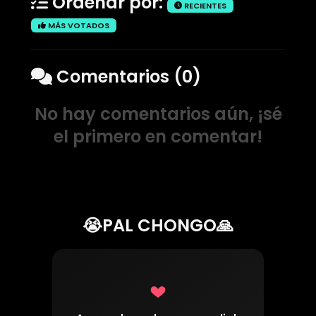
Ordenar por:
RECIENTES
MÁS VOTADOS
Comentarios (0)
No hay comentarios aún, ¡sé
el primero en comentar!
😭PAL CHONGO🙏