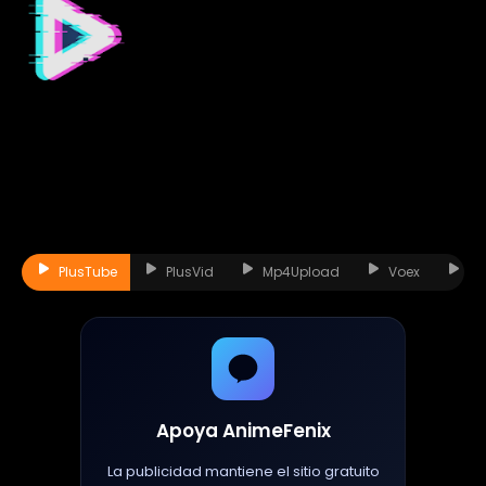
PlusTube
PlusVid
Mp4Upload
Voex
St
Apoya AnimeFenix
La publicidad mantiene el sitio gratuito