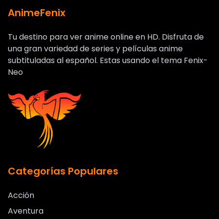
AnimeFenix
Tu destino para ver anime online en HD. Disfruta de
una gran variedad de series y películas anime
subtituladas al español. Estas usando el tema Fenix-
Neo
Categorías Populares
Acción
Aventura