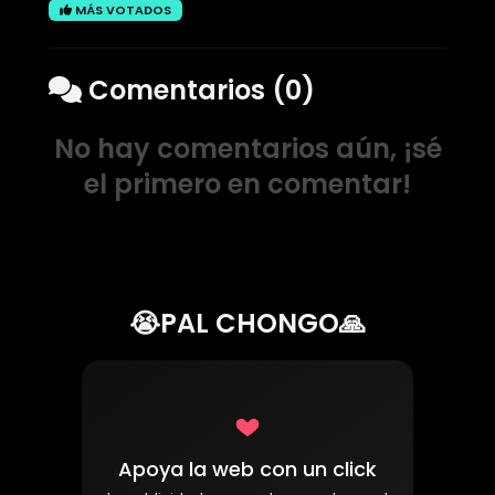
MÁS VOTADOS
Comentarios (0)
No hay comentarios aún, ¡sé
el primero en comentar!
😭PAL CHONGO🙏
Apoya la web con un click