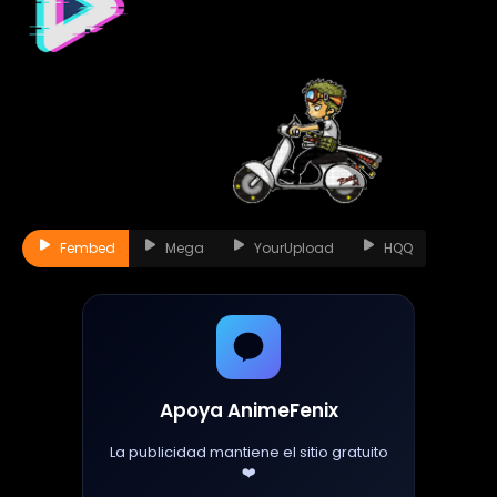
Fembed
Mega
YourUpload
HQQ
Apoya AnimeFenix
La publicidad mantiene el sitio gratuito
❤️