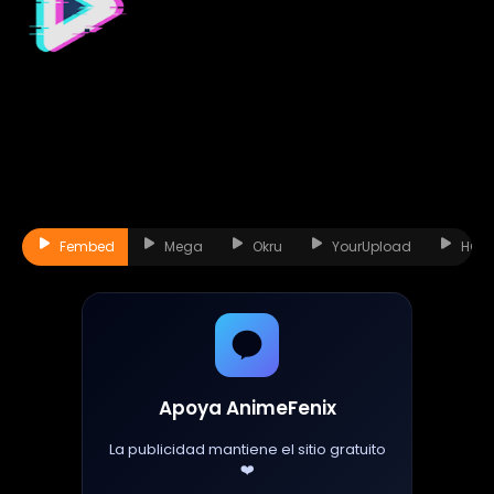
Fembed
Mega
Okru
YourUpload
HQQ
Apoya AnimeFenix
La publicidad mantiene el sitio gratuito
❤️