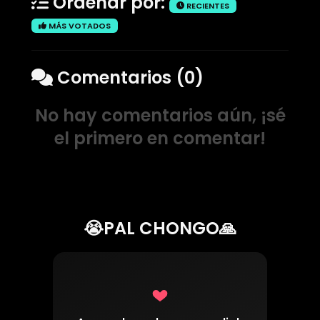
Ordenar por:
RECIENTES
MÁS VOTADOS
Comentarios (0)
No hay comentarios aún, ¡sé
el primero en comentar!
😭PAL CHONGO🙏